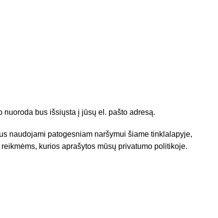
nuoroda bus išsiųsta į jūsų el. pašto adresą.
s naudojami patogesniam naršymui šiame tinklalapyje,
s reikmėms, kurios aprašytos mūsų
privatumo politikoje
.