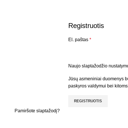
Registruotis
El. paštas
*
Naujo slaptažodžio nustatymo 
Jūsų asmeniniai duomenys bu
paskyros valdymui bei kitom
REGISTRUOTIS
Pamiršote slaptažodį?