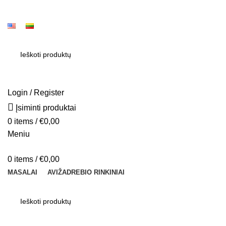
SEARCH
Login / Register
Įsiminti produktai
0
items
/
€
0,00
Meniu
0
items
/
€
0,00
MASALAI
AVIŽADREBIO RINKINIAI
SEARCH