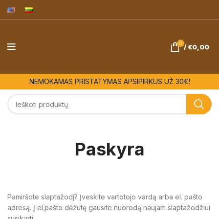
0
/
€
0,00
NEMOKAMAS PRISTATYMAS APSIPIRKUS UŽ 30€!
Paskyra
Pamiršote slaptažodį? Įveskite vartotojo vardą arba el. pašto
adresą. Į el.pašto dėžutę gausite nuorodą naujam slaptažodžiui
susikurti.