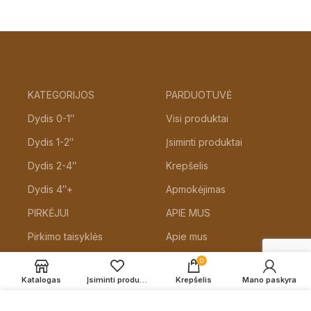
KATEGORIJOS
PARDUOTUVĖ
Dydis 0-1″
Visi produktai
Dydis 1-2″
Įsiminti produktai
Dydis 2-4″
Krepšelis
Dydis 4″+
Apmokėjimas
PIRKĖJUI
APIE MUS
Pirkimo taisyklės
Apie mus
Pristatymas ir grąžinimas
Kontaktai
0
Katalogas
Įsiminti produktai
Krepšelis
Mano paskyra
Privatumo politika
Šis tinklapis naudoja slapukus, jog suteiktų jums geriausią