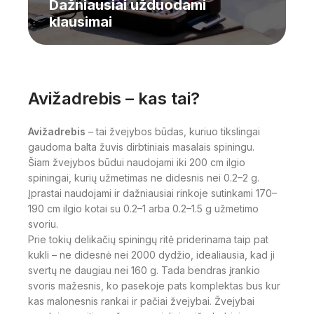
Dažniausiai užduodami
klausimai
Avižadrebis – kas tai?
Avižadrebis
– tai žvejybos būdas, kuriuo tikslingai
gaudoma balta žuvis dirbtiniais masalais spiningu.
Šiam žvejybos būdui naudojami iki 200 cm ilgio
spiningai, kurių užmetimas ne didesnis nei 0.2–2 g.
Įprastai naudojami ir dažniausiai rinkoje sutinkami 170–
190 cm ilgio kotai su 0.2–1 arba 0.2–1.5 g užmetimo
svoriu.
Prie tokių delikačių spiningų ritė priderinama taip pat
kukli – ne didesnė nei 2000 dydžio, idealiausia, kad ji
svertų ne daugiau nei 160 g. Tada bendras įrankio
svoris mažesnis, ko pasekoje pats komplektas bus kur
kas malonesnis rankai ir pačiai žvejybai. Žvejybai