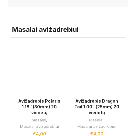
Masalai avižadrebiui
Avižadrebis Polaris
Avižadrebis Dragon
1.18″ (30mm) 20
Tail 1.00″ (25mm) 20
vienetų
vienetų
Masalai
,
Masalai
,
Masalai avižadrebiui
Masalai avižadrebiui
€
4,00
€
4,00