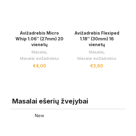
Avižadrebis Micro
Avižadrebis Flexiped
Whip 1.06″ (27mm) 20
1.18″ (30mm) 16
vienetų
vienetų
Masalai
,
Masalai
,
Masalai avižadrebiui
Masalai avižadrebiui
€
4,00
€
3,60
RODYTI DAUGIAU
Masalai ešerių žvejybai
New