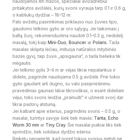
naudojamos itin mažos, specialiai avižadrebiui
pritaikytos avižėlės, kurių svoris vyrauja tarp 0.1 ir 0.6 g,
o kabliukų dydžiai – 18–12 nr.
Pats avižėlių pasirinkimas priklauso nuo žuvies tipo,
gaudomo telkinio gylio ar oro sąlygų. Jei taikomasi į
baltą žuvį, rekomenduotina naudoti 0.1–0.3 g, nedidelį
masalą, tokį kaip
Mini-Duo
,
Bouncer
ar
Polaris
. Tada
masalas sklęsta lėčiau, imituoja natūralios mitybinės
bazės gyvį, taip žuvis „apsigauna“, o tada belieka tik
mėgautis.
Jei telkinio gylis 3–4 m ar vėjas tikrai nepalankus ir
didelis, pagrinde naudojama 0.5 g avižėlė. Prie tokio
gylio gaudant arti dugno, su valo pasipriešinimu
pravedimas gaunasi labai tikroviškas, o esant dideliam
vėjui, toks svoris leidžia „pramušti“ ir užmesti svorį dar
tikrai padorų atstumą.
Jei kalbant apie ešerius, pagrindinis svoris – 0.5 g, o
masalai, turintys savyje šiek tiek masės:
Tanta
,
Echo
Worm 30 mm
ar
Tiny Cray
. Šie masalai puikiai tiks tiek
sprindžio, tiek solidaus dydžio ešeriui.
Reikėtų nepamiršti, kad norint tokius svorius mėtyti ne