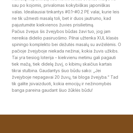
sau po kojomis, privalomas kokybiškas japoniškas
valas. Idealiausiai tinkantys #0.1–#0.2 PE valai, kurie leis
ne tik užmesti masalą toli, bet ir duos jautrumo, kad
pajustumėte kiekvienos žuvies prisilietimą.
Pačius žvejus šis žvejybos būdas žavi tuo, jog jam
nereikia didelio pasiruošimo. Pilnai užtenka XUL klasės
spiningo komplekto bei dėžutės masalų su avižėlėmis. O
pačioje žvejyboje niekada nežinai, kokia žuvis užkibs.
Tai yra tiesiog loterija – kiekvienu metimu gali pagauti
tiek mažą, tiek didelę žuvį, o kibimų skaičius kartais
tikrai stulbina. Gaudantys šiuo būdu sako: „Jei
žvejyboje nepagavai 20 žuvų, tai bloga žvejyba.“ Tad
tik galite įsivaizduoti, kokia emocijų ir nežinomybės
banga pareina gaudant šiuo žūklės būdu!