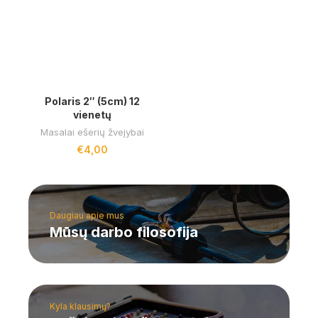
Polaris 2″ (5cm) 12
vienetų
Masalai ešerių žvejybai
€
4,00
Daugiau apie mus
Mūsų darbo filosofija
Kyla klausimų?