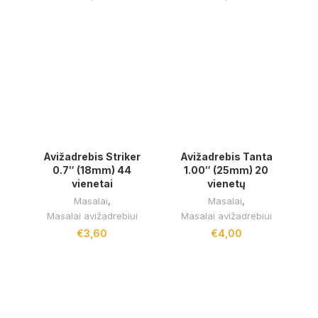
Avižadrebis Striker
Avižadrebis Tanta
0.7″ (18mm) 44
1.00″ (25mm) 20
vienetai
vienetų
Masalai
,
Masalai
,
Masalai avižadrebiui
Masalai avižadrebiui
€
3,60
€
4,00