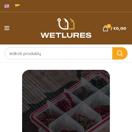
0
/
€
0,00
Avižadrebis ir
ešerių žvejyba.
Wetlures.eu
masalai -
pagaminta