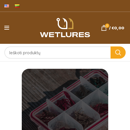
0
/
€
0,00
Avižadrebis ir
ešerių žvejyba.
Wetlures.eu
masalai -
pagaminta