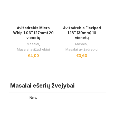
Avižadrebis Micro
Avižadrebis Flexiped
Whip 1.06″ (27mm) 20
1.18″ (30mm) 16
vienetų
vienetų
Masalai
,
Masalai
,
Masalai avižadrebiui
Masalai avižadrebiui
€
4,00
€
3,60
RODYTI DAUGIAU
Masalai ešerių žvejybai
New