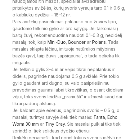
naudojamos itin mažos, specialiai avižadrebiui
pritaikytos avižėlės, kurių svoris vyrauja tarp 0.1 ir 0.6 g,
o kabliukų dydžiai – 18–12 nr.
Pats avižėlių pasirinkimas priklauso nuo žuvies tipo,
gaudomo telkinio gylio ar oro sąlygų. Jei taikomasi į
baltą žuvį, rekomenduotina naudoti 0.1–0.3 g, nedidelį
masalą, tokį kaip
Mini-Duo
,
Bouncer
ar
Polaris
. Tada
masalas sklęsta lėčiau, imituoja natūralios mitybinės
bazės gyvį, taip žuvis „apsigauna“, o tada belieka tik
mėgautis.
Jei telkinio gylis 3–4 m ar vėjas tikrai nepalankus ir
didelis, pagrinde naudojama 0.5 g avižėlė. Prie tokio
gylio gaudant arti dugno, su valo pasipriešinimu
pravedimas gaunasi labai tikroviškas, o esant dideliam
vėjui, toks svoris leidžia „pramušti“ ir užmesti svorį dar
tikrai padorų atstumą.
Jei kalbant apie ešerius, pagrindinis svoris – 0.5 g, o
masalai, turintys savyje šiek tiek masės:
Tanta
,
Echo
Worm 30 mm
ar
Tiny Cray
. Šie masalai puikiai tiks tiek
sprindžio, tiek solidaus dydžio ešeriui.
Reikėtų nepamiršti, kad norint tokius svorius mėtyti ne