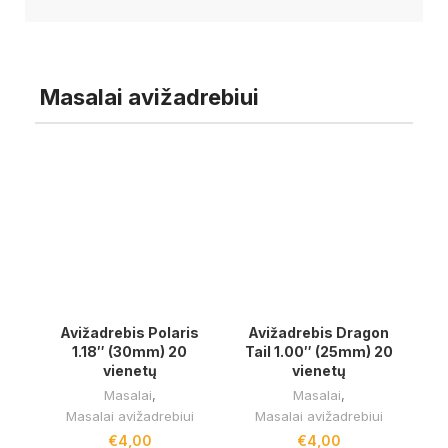
Masalai avižadrebiui
Avižadrebis Polaris
Avižadrebis Dragon
1.18″ (30mm) 20
Tail 1.00″ (25mm) 20
vienetų
vienetų
Masalai
,
Masalai
,
Masalai avižadrebiui
Masalai avižadrebiui
€
4,00
€
4,00