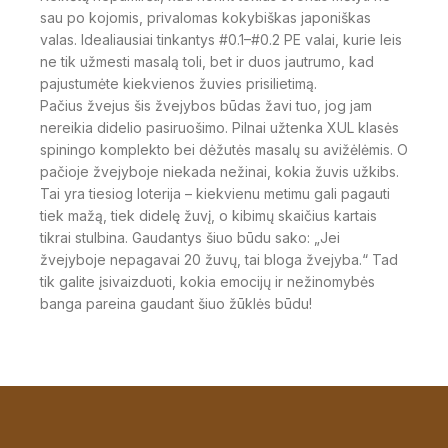
sau po kojomis, privalomas kokybiškas japoniškas
valas. Idealiausiai tinkantys #0.1–#0.2 PE valai, kurie leis
ne tik užmesti masalą toli, bet ir duos jautrumo, kad
pajustumėte kiekvienos žuvies prisilietimą.
Pačius žvejus šis žvejybos būdas žavi tuo, jog jam
nereikia didelio pasiruošimo. Pilnai užtenka XUL klasės
spiningo komplekto bei dėžutės masalų su avižėlėmis. O
pačioje žvejyboje niekada nežinai, kokia žuvis užkibs.
Tai yra tiesiog loterija – kiekvienu metimu gali pagauti
tiek mažą, tiek didelę žuvį, o kibimų skaičius kartais
tikrai stulbina. Gaudantys šiuo būdu sako: „Jei
žvejyboje nepagavai 20 žuvų, tai bloga žvejyba.“ Tad
tik galite įsivaizduoti, kokia emocijų ir nežinomybės
banga pareina gaudant šiuo žūklės būdu!