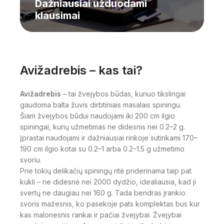
Dažniausiai užduodami
klausimai
Avižadrebis – kas tai?
Avižadrebis
– tai žvejybos būdas, kuriuo tikslingai
gaudoma balta žuvis dirbtiniais masalais spiningu.
Šiam žvejybos būdui naudojami iki 200 cm ilgio
spiningai, kurių užmetimas ne didesnis nei 0.2–2 g.
Įprastai naudojami ir dažniausiai rinkoje sutinkami 170–
190 cm ilgio kotai su 0.2–1 arba 0.2–1.5 g užmetimo
svoriu.
Prie tokių delikačių spiningų ritė priderinama taip pat
kukli – ne didesnė nei 2000 dydžio, idealiausia, kad ji
svertų ne daugiau nei 160 g. Tada bendras įrankio
svoris mažesnis, ko pasekoje pats komplektas bus kur
kas malonesnis rankai ir pačiai žvejybai. Žvejybai