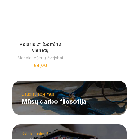
Polaris 2″ (5cm) 12
vienetų
Masalai ešerių žvejybai
€
4,00
Daugiau apie mus
Mūsų darbo filosofija
Kyla klausimų?