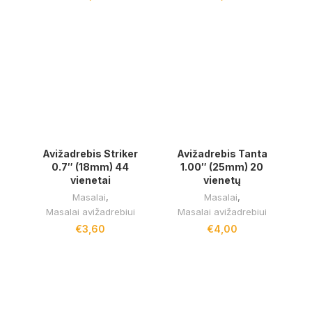
Avižadrebis Striker
Avižadrebis Tanta
0.7″ (18mm) 44
1.00″ (25mm) 20
vienetai
vienetų
Masalai
,
Masalai
,
Masalai avižadrebiui
Masalai avižadrebiui
€
3,60
€
4,00