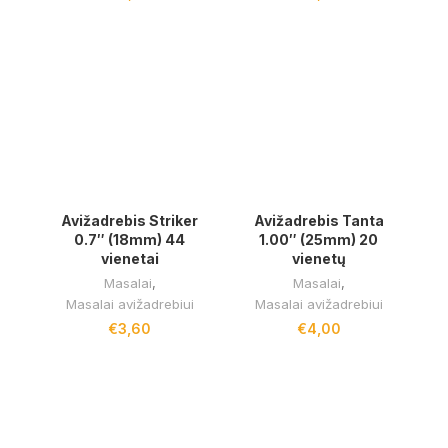
Avižadrebis Striker
Avižadrebis Tanta
0.7″ (18mm) 44
1.00″ (25mm) 20
vienetai
vienetų
Masalai
,
Masalai
,
Masalai avižadrebiui
Masalai avižadrebiui
€
3,60
€
4,00