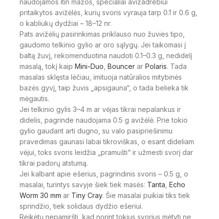
naudojamos itin mažos, specialiai avižadrebiui
pritaikytos avižėlės, kurių svoris vyrauja tarp 0.1 ir 0.6 g,
o kabliukų dydžiai – 18–12 nr.
Pats avižėlių pasirinkimas priklauso nuo žuvies tipo,
gaudomo telkinio gylio ar oro sąlygų. Jei taikomasi į
baltą žuvį, rekomenduotina naudoti 0.1–0.3 g, nedidelį
masalą, tokį kaip
Mini-Duo
,
Bouncer
ar
Polaris
. Tada
masalas sklęsta lėčiau, imituoja natūralios mitybinės
bazės gyvį, taip žuvis „apsigauna“, o tada belieka tik
mėgautis.
Jei telkinio gylis 3–4 m ar vėjas tikrai nepalankus ir
didelis, pagrinde naudojama 0.5 g avižėlė. Prie tokio
gylio gaudant arti dugno, su valo pasipriešinimu
pravedimas gaunasi labai tikroviškas, o esant dideliam
vėjui, toks svoris leidžia „pramušti“ ir užmesti svorį dar
tikrai padorų atstumą.
Jei kalbant apie ešerius, pagrindinis svoris – 0.5 g, o
masalai, turintys savyje šiek tiek masės:
Tanta
,
Echo
Worm 30 mm
ar
Tiny Cray
. Šie masalai puikiai tiks tiek
sprindžio, tiek solidaus dydžio ešeriui.
Reikėtų nepamiršti, kad norint tokius svorius mėtyti ne