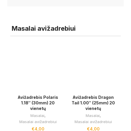
Masalai avižadrebiui
Avižadrebis Polaris
Avižadrebis Dragon
1.18″ (30mm) 20
Tail 1.00″ (25mm) 20
vienetų
vienetų
Masalai
,
Masalai
,
Masalai avižadrebiui
Masalai avižadrebiui
€
4,00
€
4,00