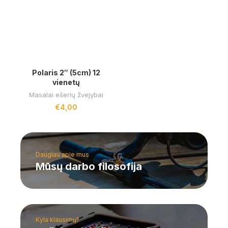
Polaris 2″ (5cm) 12
vienetų
Masalai ešerių žvejybai
€
4,00
Daugiau apie mus
Mūsų darbo filosofija
Kyla klausimų?