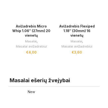
Avižadrebis Micro
Avižadrebis Flexiped
Whip 1.06″ (27mm) 20
1.18″ (30mm) 16
vienetų
vienetų
Masalai
,
Masalai
,
Masalai avižadrebiui
Masalai avižadrebiui
€
4,00
€
3,60
RODYTI DAUGIAU
Masalai ešerių žvejybai
New