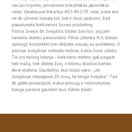
sau po kojomis, privalomas kokybiškas japoniškas
valas. Idealiausiai tinkantys #0.1–#0.2 PE valai, kurie leis
ne tik užmesti masalą toli, bet ir duos jautrumo, kad
pajustumėte kiekvienos žuvies prisilietimą.
Pačius žvejus šis žvejybos būdas žavi tuo, jog jam
nereikia didelio pasiruošimo. Pilnai užtenka XUL klasės
spiningo komplekto bei dėžutės masalų su avižėlėmis. O
pačioje žvejyboje niekada nežinai, kokia žuvis užkibs.
Tai yra tiesiog loterija – kiekvienu metimu gali pagauti
tiek mažą, tiek didelę žuvį, o kibimų skaičius kartais
tikrai stulbina. Gaudantys šiuo būdu sako: „Jei
žvejyboje nepagavai 20 žuvų, tai bloga žvejyba.“ Tad
tik galite įsivaizduoti, kokia emocijų ir nežinomybės
banga pareina gaudant šiuo žūklės būdu!