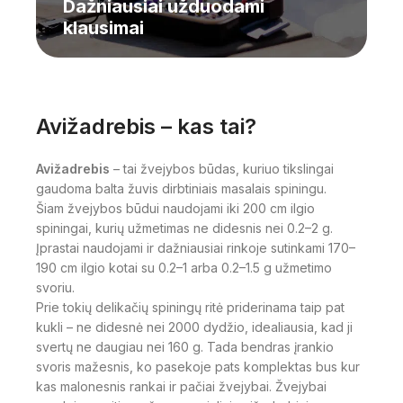
Dažniausiai užduodami
klausimai
Avižadrebis – kas tai?
Avižadrebis
– tai žvejybos būdas, kuriuo tikslingai
gaudoma balta žuvis dirbtiniais masalais spiningu.
Šiam žvejybos būdui naudojami iki 200 cm ilgio
spiningai, kurių užmetimas ne didesnis nei 0.2–2 g.
Įprastai naudojami ir dažniausiai rinkoje sutinkami 170–
190 cm ilgio kotai su 0.2–1 arba 0.2–1.5 g užmetimo
svoriu.
Prie tokių delikačių spiningų ritė priderinama taip pat
kukli – ne didesnė nei 2000 dydžio, idealiausia, kad ji
svertų ne daugiau nei 160 g. Tada bendras įrankio
svoris mažesnis, ko pasekoje pats komplektas bus kur
kas malonesnis rankai ir pačiai žvejybai. Žvejybai