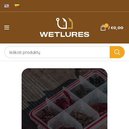
0
/
€
0,00
Avižadrebis ir
ešerių žvejyba.
Wetlures.eu
masalai -
pagaminta