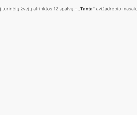
į turinčių žvejų atrinktos 12 spalvų –
„
Tanta
“
avižadrebio masal