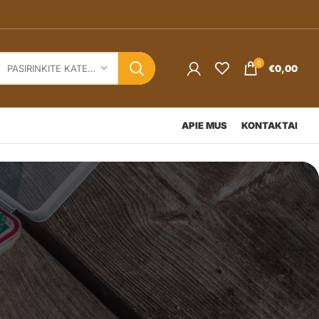
0
€
0,00
PASIRINKITE KATEGORIJĄ
APIE MUS
KONTAKTAI
rių
.eu
ta