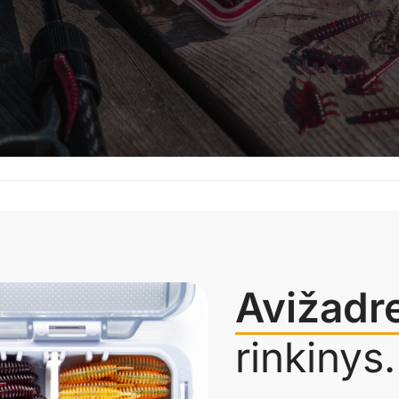
Lietuvoje!
VISOS PREKĖS
APIE MUS
Avižadr
rinkinys.