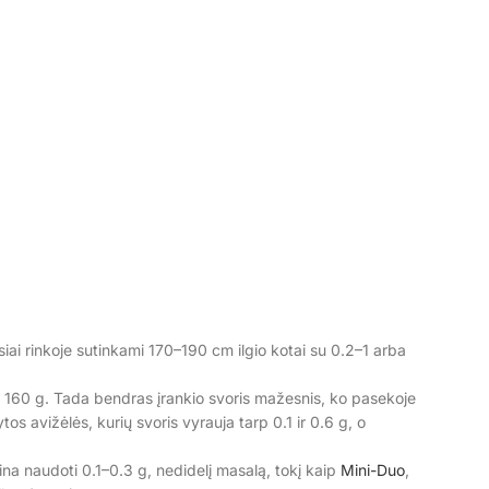
duodami
iai rinkoje sutinkami 170–190 cm ilgio kotai su 0.2–1 arba
nei 160 g. Tada bendras įrankio svoris mažesnis, ko pasekoje
s avižėlės, kurių svoris vyrauja tarp 0.1 ir 0.6 g, o
ina naudoti 0.1–0.3 g, nedidelį masalą, tokį kaip
Mini-Duo
,