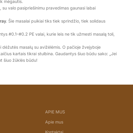
tik mėgautis.
no, su valo pasipriešinimu pravedimas gaunasi labai
ray
. Šie masalai puikiai tiks tiek sprindžio, tiek solidaus
ys #0.1–#0.2 PE valai, kurie leis ne tik užmesti masalą toli,
ei dėžutės masalų su avižėlėmis. O pačioje žvejyboje
kaičius kartais tikrai stulbina. Gaudantys šiuo būdu sako: „Jei
nt šiuo žūklės būdu!
APIE MUS
Apie mus
Kontaktai