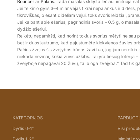
Bouncer
ar
Polaris
. Tada masalas sklęsta lėčiau, imituoja na
Jei telkinio gylis 3–4 m ar vėjas tikrai nepalankus ir dideli
tikroviškas, o esant dideliam vėjui, toks svoris leidžia „pramu
Jei kalbant apie ešerius, pagrindinis svoris – 0.5 g, o masala
dydžio ešeriui.
Reikėtų nepamiršti, kad norint tokius svorius mėtyti ne sau p
bet ir duos jautrumo, kad pajustumėte kiekvienos žuvies pris
Pačius žvejus šis žvejybos būdas žavi tuo, jog jam nereikia
niekada nežinai, kokia žuvis užkibs. Tai yra tiesiog loterija 
žvejyboje nepagavai 20 žuvų, tai bloga žvejyba.“ Tad tik ga
KATEGORIJOS
PARDUOT
Dydis 0-1″
Visi produk
Dydis 1-2″
Įsiminti pr