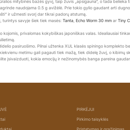
tūralios mitybinės bazės gyvį, taip žuvis „apsigauna“, o tada belieka 
s, pagrinde naudojama 0.5 g avižėlė. Prie tokio gylio gaudant arti dug
šti“ ir užmesti svorį dar tikrai padorų atstumą.
i, turintys savyje šiek tiek masės:
Tanta
,
Echo Worm 30 mm
ar
Tiny C
o kojomis, privalomas kokybiškas japoniškas valas. Idealiausiai tinkant
ilietimą.
 didelio pasiruošimo. Pilnai užtenka XUL klasės spiningo komplekto b
– kiekvienu metimu gali pagauti tiek mažą, tiek didelę žuvį, o kibimų s
lite įsivaizduoti, kokia emocijų ir nežinomybės banga pareina gauda
UVĖ
PIRKĖJUI
tai
Pirkimo taisyklės
oduktai
Pristatymas ir grąžinimas