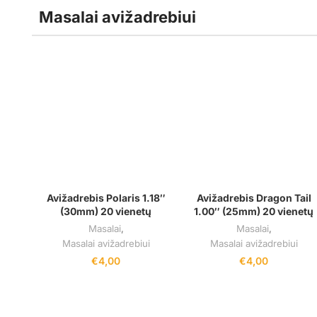
Masalai avižadrebiui
Avižadrebis Polaris 1.18″
Avižadrebis Dragon Tail
(30mm) 20 vienetų
1.00″ (25mm) 20 vienetų
Masalai
,
Masalai
,
Masalai avižadrebiui
Masalai avižadrebiui
€
4,00
€
4,00