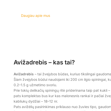
Daugiau apie mus
Mūsų darbo filosofija
DAUGIAU
Avižadrebis – kas tai?
Avižadrebis
– tai žvejybos būdas, kuriuo tikslingai gaudoma 
Šiam žvejybos būdui naudojami iki 200 cm ilgio spiningai, ku
0.2–1.5 g užmetimo svoriu.
Prie tokių delikačių spiningų ritė priderinama taip pat kukli
pats komplektas bus kur kas malonesnis rankai ir pačiai žvejy
kabliukų dydžiai – 18–12 nr.
Pats avižėlių pasirinkimas priklauso nuo žuvies tipo, gaudomo