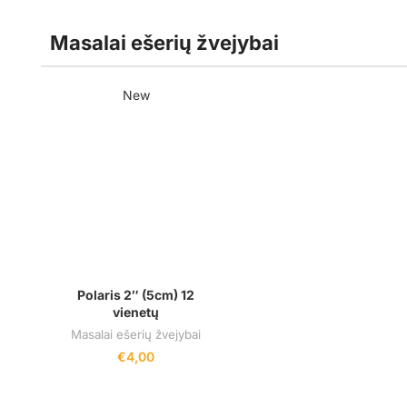
Masalai ešerių žvejybai
New
Polaris 2″ (5cm) 12
vienetų
Masalai ešerių žvejybai
€
4,00