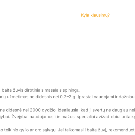
Kyla klausimų?
Dažniausiai už
klausimai
DAUGIAU
balta žuvis dirbtiniais masalais spiningu.
rių užmetimas ne didesnis nei 0.2–2 g. Įprastai naudojami ir dažniaus
 – ne didesnė nei 2000 dydžio, idealiausia, kad ji svertų ne daugiau 
bai. Žvejybai naudojamos itin mažos, specialiai avižadrebiui pritaikyto
 telkinio gylio ar oro sąlygų. Jei taikomasi į baltą žuvį, rekomenduot