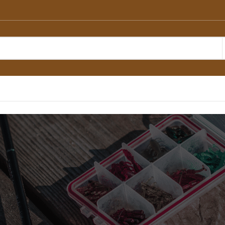
Avižadrebis ir eše
žvejyba. Wetlures
masalai - pagamin