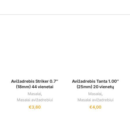
Avižadrebis Striker 0.7″
Avižadrebis Tanta 1.00″
(18mm) 44 vienetai
(25mm) 20 vienetų
Masalai
,
Masalai
,
Masalai avižadrebiui
Masalai avižadrebiui
€
3,60
€
4,00
RODYTI DAUGIAU