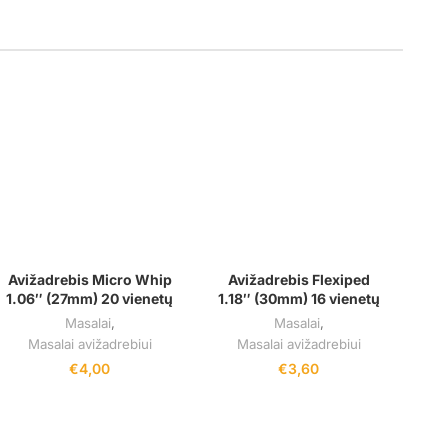
Avižadrebis Micro Whip
Avižadrebis Flexiped
1.06″ (27mm) 20 vienetų
1.18″ (30mm) 16 vienetų
Masalai
,
Masalai
,
Masalai avižadrebiui
Masalai avižadrebiui
€
4,00
€
3,60