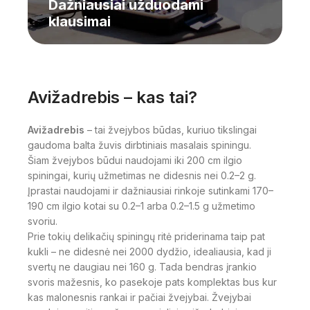
Dažniausiai užduodami
klausimai
Avižadrebis – kas tai?
Avižadrebis
– tai žvejybos būdas, kuriuo tikslingai
gaudoma balta žuvis dirbtiniais masalais spiningu.
Šiam žvejybos būdui naudojami iki 200 cm ilgio
spiningai, kurių užmetimas ne didesnis nei 0.2–2 g.
Įprastai naudojami ir dažniausiai rinkoje sutinkami 170–
190 cm ilgio kotai su 0.2–1 arba 0.2–1.5 g užmetimo
svoriu.
Prie tokių delikačių spiningų ritė priderinama taip pat
kukli – ne didesnė nei 2000 dydžio, idealiausia, kad ji
svertų ne daugiau nei 160 g. Tada bendras įrankio
svoris mažesnis, ko pasekoje pats komplektas bus kur
kas malonesnis rankai ir pačiai žvejybai. Žvejybai