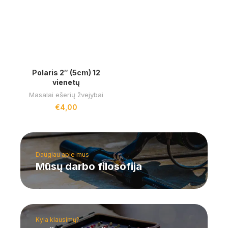
Polaris 2″ (5cm) 12
vienetų
Masalai ešerių žvejybai
€
4,00
Daugiau apie mus
Mūsų darbo filosofija
Kyla klausimų?