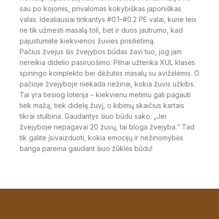
sau po kojomis, privalomas kokybiškas japoniškas
valas. Idealiausiai tinkantys #0.1–#0.2 PE valai, kurie leis
ne tik užmesti masalą toli, bet ir duos jautrumo, kad
pajustumėte kiekvienos žuvies prisilietimą.
Pačius žvejus šis žvejybos būdas žavi tuo, jog jam
nereikia didelio pasiruošimo. Pilnai užtenka XUL klasės
spiningo komplekto bei dėžutės masalų su avižėlėmis. O
pačioje žvejyboje niekada nežinai, kokia žuvis užkibs.
Tai yra tiesiog loterija – kiekvienu metimu gali pagauti
tiek mažą, tiek didelę žuvį, o kibimų skaičius kartais
tikrai stulbina. Gaudantys šiuo būdu sako: „Jei
žvejyboje nepagavai 20 žuvų, tai bloga žvejyba.“ Tad
tik galite įsivaizduoti, kokia emocijų ir nežinomybės
banga pareina gaudant šiuo žūklės būdu!