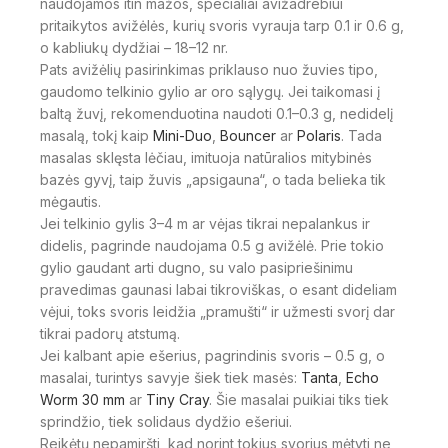
naudojamos itin mažos, specialiai avižadrebiui
pritaikytos avižėlės, kurių svoris vyrauja tarp 0.1 ir 0.6 g,
o kabliukų dydžiai – 18–12 nr.
Pats avižėlių pasirinkimas priklauso nuo žuvies tipo,
gaudomo telkinio gylio ar oro sąlygų. Jei taikomasi į
baltą žuvį, rekomenduotina naudoti 0.1–0.3 g, nedidelį
masalą, tokį kaip
Mini-Duo
,
Bouncer
ar
Polaris
. Tada
masalas sklęsta lėčiau, imituoja natūralios mitybinės
bazės gyvį, taip žuvis „apsigauna“, o tada belieka tik
mėgautis.
Jei telkinio gylis 3–4 m ar vėjas tikrai nepalankus ir
didelis, pagrinde naudojama 0.5 g avižėlė. Prie tokio
gylio gaudant arti dugno, su valo pasipriešinimu
pravedimas gaunasi labai tikroviškas, o esant dideliam
vėjui, toks svoris leidžia „pramušti“ ir užmesti svorį dar
tikrai padorų atstumą.
Jei kalbant apie ešerius, pagrindinis svoris – 0.5 g, o
masalai, turintys savyje šiek tiek masės:
Tanta
,
Echo
Worm 30 mm
ar
Tiny Cray
. Šie masalai puikiai tiks tiek
sprindžio, tiek solidaus dydžio ešeriui.
Reikėtų nepamiršti, kad norint tokius svorius mėtyti ne