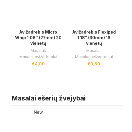
Avižadrebis Micro
Avižadrebis Flexiped
Whip 1.06″ (27mm) 20
1.18″ (30mm) 16
vienetų
vienetų
Masalai
,
Masalai
,
Masalai avižadrebiui
Masalai avižadrebiui
€
4,00
€
3,60
RODYTI DAUGIAU
Masalai ešerių žvejybai
New