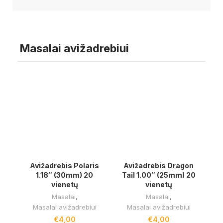
Masalai avižadrebiui
Avižadrebis Polaris
Avižadrebis Dragon
1.18″ (30mm) 20
Tail 1.00″ (25mm) 20
vienetų
vienetų
Masalai
,
Masalai
,
Masalai avižadrebiui
Masalai avižadrebiui
€
4,00
€
4,00