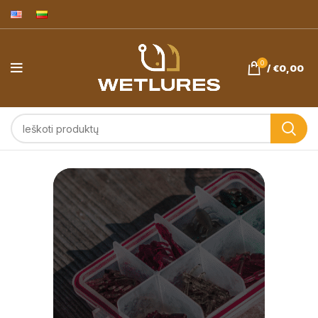
0
/
€
0,00
Avižadrebis ir
ešerių žvejyba.
Wetlures.eu
masalai -
pagaminta