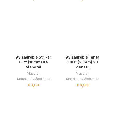
Avižadrebis Striker
Avižadrebis Tanta
0.7″ (18mm) 44
1.00″ (25mm) 20
vienetai
vienetų
Masalai
,
Masalai
,
Masalai avižadrebiui
Masalai avižadrebiui
€
3,60
€
4,00