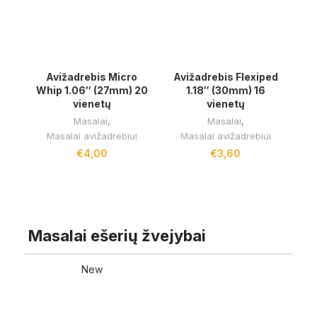
Avižadrebis Micro
Avižadrebis Flexiped
Whip 1.06″ (27mm) 20
1.18″ (30mm) 16
vienetų
vienetų
Masalai
,
Masalai
,
Masalai avižadrebiui
Masalai avižadrebiui
€
4,00
€
3,60
RODYTI DAUGIAU
Masalai ešerių žvejybai
New