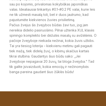
sau po kojomis, privalomas kokybiškas japoniškas
valas. Idealiausiai tinkantys #0.1–#0.2 PE valai, kurie leis
ne tik užmesti masalą toli, bet ir duos jautrumo, kad
pajustumėte kiekvienos žuvies prisilietimą.
Pačius žvejus šis žvejybos būdas žavi tuo, jog jam
nereikia didelio pasiruošimo. Pilnai užtenka XUL klasės
spiningo komplekto bei dėžutės masalų su avižėlėmis. O
pačioje žvejyboje niekada nežinai, kokia žuvis užkibs.
Tai yra tiesiog loterija – kiekvienu metimu gali pagauti
tiek mažą, tiek didelę žuvį, o kibimų skaičius kartais
tikrai stulbina. Gaudantys šiuo būdu sako: „Jei
žvejyboje nepagavai 20 žuvų, tai bloga žvejyba.“ Tad
tik galite įsivaizduoti, kokia emocijų ir nežinomybės
banga pareina gaudant šiuo žūklės būdu!