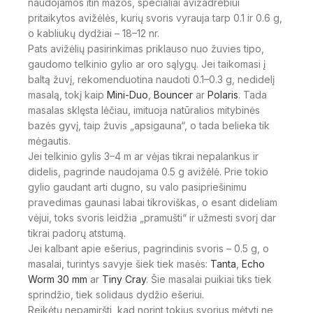
naudojamos itin mažos, specialiai avižadrebiui
pritaikytos avižėlės, kurių svoris vyrauja tarp 0.1 ir 0.6 g,
o kabliukų dydžiai – 18–12 nr.
Pats avižėlių pasirinkimas priklauso nuo žuvies tipo,
gaudomo telkinio gylio ar oro sąlygų. Jei taikomasi į
baltą žuvį, rekomenduotina naudoti 0.1–0.3 g, nedidelį
masalą, tokį kaip
Mini-Duo
,
Bouncer
ar
Polaris
. Tada
masalas sklęsta lėčiau, imituoja natūralios mitybinės
bazės gyvį, taip žuvis „apsigauna“, o tada belieka tik
mėgautis.
Jei telkinio gylis 3–4 m ar vėjas tikrai nepalankus ir
didelis, pagrinde naudojama 0.5 g avižėlė. Prie tokio
gylio gaudant arti dugno, su valo pasipriešinimu
pravedimas gaunasi labai tikroviškas, o esant dideliam
vėjui, toks svoris leidžia „pramušti“ ir užmesti svorį dar
tikrai padorų atstumą.
Jei kalbant apie ešerius, pagrindinis svoris – 0.5 g, o
masalai, turintys savyje šiek tiek masės:
Tanta
,
Echo
Worm 30 mm
ar
Tiny Cray
. Šie masalai puikiai tiks tiek
sprindžio, tiek solidaus dydžio ešeriui.
Reikėtų nepamiršti, kad norint tokius svorius mėtyti ne