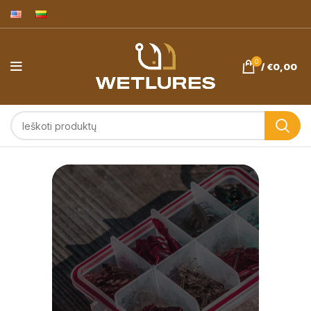
0
/
€
0,00
Avižadrebis ir
ešerių žvejyba.
Wetlures.eu
masalai -
pagaminta