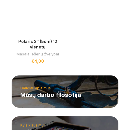
Polaris 2″ (5cm) 12
vienetų
Masalai ešerių žvejybai
€
4,00
Daugiau apie mus
Mūsų darbo filosofija
Kyla klausimų?