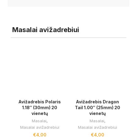
Masalai avižadrebiui
Avižadrebis Polaris
Avižadrebis Dragon
1.18″ (30mm) 20
Tail 1.00″ (25mm) 20
vienetų
vienetų
Masalai
,
Masalai
,
Masalai avižadrebiui
Masalai avižadrebiui
€
4,00
€
4,00