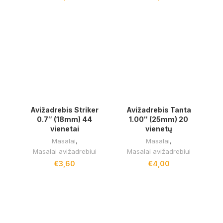
Avižadrebis Striker
Avižadrebis Tanta
0.7″ (18mm) 44
1.00″ (25mm) 20
vienetai
vienetų
Masalai
,
Masalai
,
Masalai avižadrebiui
Masalai avižadrebiui
€
3,60
€
4,00