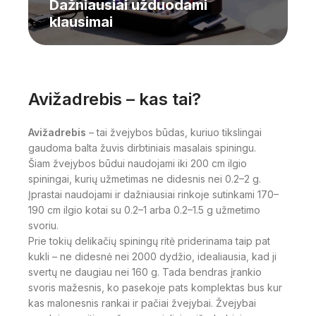
Dažniausiai užduodami
klausimai
Avižadrebis – kas tai?
Avižadrebis
– tai žvejybos būdas, kuriuo tikslingai
gaudoma balta žuvis dirbtiniais masalais spiningu.
Šiam žvejybos būdui naudojami iki 200 cm ilgio
spiningai, kurių užmetimas ne didesnis nei 0.2–2 g.
Įprastai naudojami ir dažniausiai rinkoje sutinkami 170–
190 cm ilgio kotai su 0.2–1 arba 0.2–1.5 g užmetimo
svoriu.
Prie tokių delikačių spiningų ritė priderinama taip pat
kukli – ne didesnė nei 2000 dydžio, idealiausia, kad ji
svertų ne daugiau nei 160 g. Tada bendras įrankio
svoris mažesnis, ko pasekoje pats komplektas bus kur
kas malonesnis rankai ir pačiai žvejybai. Žvejybai