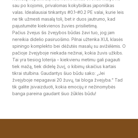
sau po kojomis, privalomas kokybiškas japoniškas
valas. Idealiausiai tinkantys #0.1–#0.2 PE valai, kurie leis
ne tik užmesti masalą toli, bet ir duos jautrumo, kad
pajustumėte kiekvienos žuvies prisilietimą.
Pačius žvejus šis žvejybos būdas žavi tuo, jog jam
nereikia didelio pasiruošimo. Pilnai užtenka XUL klasės
spiningo komplekto bei dėžutės masalų su avižėlėmis. O
pačioje žvejyboje niekada nežinai, kokia žuvis užkibs.
Tai yra tiesiog loterija – kiekvienu metimu gali pagauti
tiek mažą, tiek didelę žuvį, o kibimų skaičius kartais
tikrai stulbina. Gaudantys šiuo būdu sako: „Jei
žvejyboje nepagavai 20 žuvų, tai bloga žvejyba.“ Tad
tik galite įsivaizduoti, kokia emocijų ir nežinomybės
banga pareina gaudant šiuo žūklės būdu!