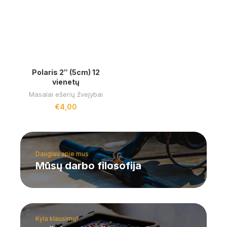
Polaris 2″ (5cm) 12
vienetų
Masalai ešerių žvejybai
€
4,00
Daugiau apie mus
Mūsų darbo filosofija
Kyla klausimų?