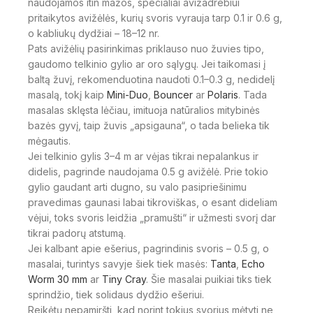
naudojamos itin mažos, specialiai avižadrebiui
pritaikytos avižėlės, kurių svoris vyrauja tarp 0.1 ir 0.6 g,
o kabliukų dydžiai – 18–12 nr.
Pats avižėlių pasirinkimas priklauso nuo žuvies tipo,
gaudomo telkinio gylio ar oro sąlygų. Jei taikomasi į
baltą žuvį, rekomenduotina naudoti 0.1–0.3 g, nedidelį
masalą, tokį kaip
Mini-Duo
,
Bouncer
ar
Polaris
. Tada
masalas sklęsta lėčiau, imituoja natūralios mitybinės
bazės gyvį, taip žuvis „apsigauna“, o tada belieka tik
mėgautis.
Jei telkinio gylis 3–4 m ar vėjas tikrai nepalankus ir
didelis, pagrinde naudojama 0.5 g avižėlė. Prie tokio
gylio gaudant arti dugno, su valo pasipriešinimu
pravedimas gaunasi labai tikroviškas, o esant dideliam
vėjui, toks svoris leidžia „pramušti“ ir užmesti svorį dar
tikrai padorų atstumą.
Jei kalbant apie ešerius, pagrindinis svoris – 0.5 g, o
masalai, turintys savyje šiek tiek masės:
Tanta
,
Echo
Worm 30 mm
ar
Tiny Cray
. Šie masalai puikiai tiks tiek
sprindžio, tiek solidaus dydžio ešeriui.
Reikėtų nepamiršti, kad norint tokius svorius mėtyti ne