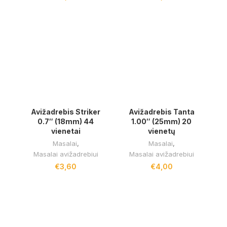
Avižadrebis Striker
Avižadrebis Tanta
0.7″ (18mm) 44
1.00″ (25mm) 20
vienetai
vienetų
Masalai
,
Masalai
,
Masalai avižadrebiui
Masalai avižadrebiui
€
3,60
€
4,00