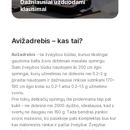
Dažniausiai užduodami
klausimai
Avižadrebis – kas tai?
Avižadrebis
– tai žvejybos būdas, kuriuo tikslingai
gaudoma balta žuvis dirbtiniais masalais spiningu.
Šiam žvejybos būdui naudojami iki 200 cm ilgio
spiningai, kurių užmetimas ne didesnis nei 0.2–2 g.
Įprastai naudojami ir dažniausiai rinkoje sutinkami 170–
190 cm ilgio kotai su 0.2–1 arba 0.2–1.5 g užmetimo
svoriu.
Prie tokių delikačių spiningų ritė priderinama taip pat
kukli – ne didesnė nei 2000 dydžio, idealiausia, kad ji
svertų ne daugiau nei 160 g. Tada bendras įrankio
svoris mažesnis, ko pasekoje pats komplektas bus kur
kas malonesnis rankai ir pačiai žvejybai. Žvejybai