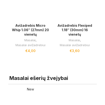
Avižadrebis Micro
Avižadrebis Flexiped
Whip 1.06″ (27mm) 20
1.18″ (30mm) 16
vienetų
vienetų
Masalai
,
Masalai
,
Masalai avižadrebiui
Masalai avižadrebiui
€
4,00
€
3,60
RODYTI DAUGIAU
Masalai ešerių žvejybai
New