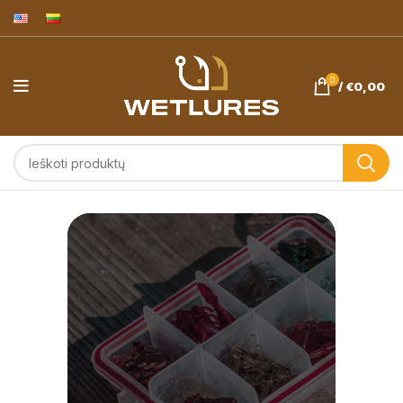
0
/
€
0,00
Avižadrebis ir
ešerių žvejyba.
Wetlures.eu
masalai -
pagaminta