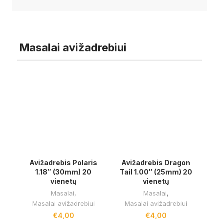
Masalai avižadrebiui
Avižadrebis Polaris
Avižadrebis Dragon
1.18″ (30mm) 20
Tail 1.00″ (25mm) 20
vienetų
vienetų
Masalai
,
Masalai
,
Masalai avižadrebiui
Masalai avižadrebiui
€
4,00
€
4,00