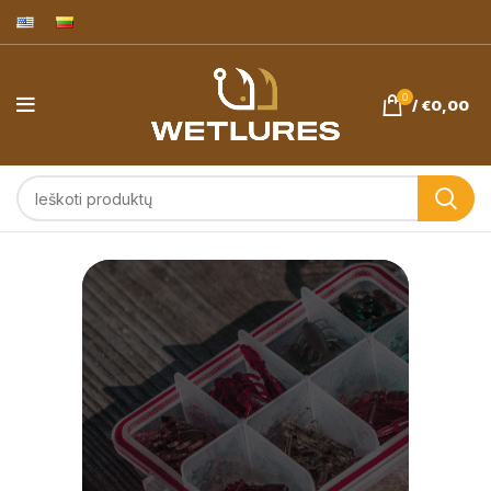
0
/
€
0,00
Avižadrebis ir
ešerių žvejyba.
Wetlures.eu
masalai -
pagaminta