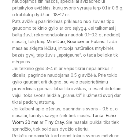
naudojamos itin mažos, specialiai avižadrebiui
pritaikytos avižėlės, kurių svoris vyrauja tarp 0.1 ir 0.6 g,
o kabliukų dydžiai – 18–12 nr.
Pats avižėlių pasirinkimas priklauso nuo žuvies tipo,
gaudomo telkinio gylio ar oro sąlygų. Jei taikomasi į
baltą žuvį, rekomenduotina naudoti 0.1–0.3 g, nedidelį
masalą, tokį kaip
Mini-Duo
,
Bouncer
ar
Polaris
. Tada
masalas sklęsta lėčiau, imituoja natūralios mitybinės
bazės gyvį, taip žuvis „apsigauna“, o tada belieka tik
mėgautis.
Jei telkinio gylis 3–4 m ar vėjas tikrai nepalankus ir
didelis, pagrinde naudojama 0.5 g avižėlė. Prie tokio
gylio gaudant arti dugno, su valo pasipriešinimu
pravedimas gaunasi labai tikroviškas, o esant dideliam
vėjui, toks svoris leidžia „pramušti“ ir užmesti svorį dar
tikrai padorų atstumą.
Jei kalbant apie ešerius, pagrindinis svoris – 0.5 g, o
masalai, turintys savyje šiek tiek masės:
Tanta
,
Echo
Worm 30 mm
ar
Tiny Cray
. Šie masalai puikiai tiks tiek
sprindžio, tiek solidaus dydžio ešeriui.
Reikėtų nepamiršti, kad norint tokius svorius mėtyti ne