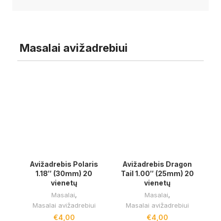
Masalai avižadrebiui
Avižadrebis Polaris
Avižadrebis Dragon
1.18″ (30mm) 20
Tail 1.00″ (25mm) 20
vienetų
vienetų
Masalai
,
Masalai
,
Masalai avižadrebiui
Masalai avižadrebiui
€
4,00
€
4,00