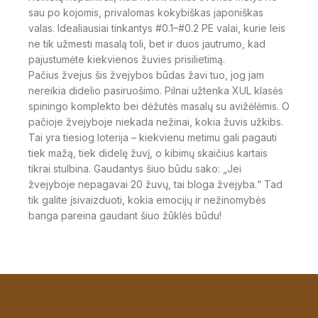
sau po kojomis, privalomas kokybiškas japoniškas
valas. Idealiausiai tinkantys #0.1–#0.2 PE valai, kurie leis
ne tik užmesti masalą toli, bet ir duos jautrumo, kad
pajustumėte kiekvienos žuvies prisilietimą.
Pačius žvejus šis žvejybos būdas žavi tuo, jog jam
nereikia didelio pasiruošimo. Pilnai užtenka XUL klasės
spiningo komplekto bei dėžutės masalų su avižėlėmis. O
pačioje žvejyboje niekada nežinai, kokia žuvis užkibs.
Tai yra tiesiog loterija – kiekvienu metimu gali pagauti
tiek mažą, tiek didelę žuvį, o kibimų skaičius kartais
tikrai stulbina. Gaudantys šiuo būdu sako: „Jei
žvejyboje nepagavai 20 žuvų, tai bloga žvejyba.“ Tad
tik galite įsivaizduoti, kokia emocijų ir nežinomybės
banga pareina gaudant šiuo žūklės būdu!