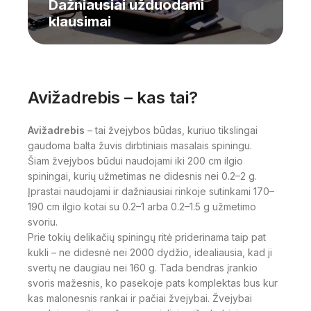
Dažniausiai užduodami
klausimai
Avižadrebis – kas tai?
Avižadrebis
– tai žvejybos būdas, kuriuo tikslingai
gaudoma balta žuvis dirbtiniais masalais spiningu.
Šiam žvejybos būdui naudojami iki 200 cm ilgio
spiningai, kurių užmetimas ne didesnis nei 0.2–2 g.
Įprastai naudojami ir dažniausiai rinkoje sutinkami 170–
190 cm ilgio kotai su 0.2–1 arba 0.2–1.5 g užmetimo
svoriu.
Prie tokių delikačių spiningų ritė priderinama taip pat
kukli – ne didesnė nei 2000 dydžio, idealiausia, kad ji
svertų ne daugiau nei 160 g. Tada bendras įrankio
svoris mažesnis, ko pasekoje pats komplektas bus kur
kas malonesnis rankai ir pačiai žvejybai. Žvejybai