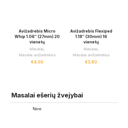
Avižadrebis Micro
Avižadrebis Flexiped
Whip 1.06″ (27mm) 20
1.18″ (30mm) 16
vienetų
vienetų
Masalai
,
Masalai
,
Masalai avižadrebiui
Masalai avižadrebiui
€
4,00
€
3,60
RODYTI DAUGIAU
Masalai ešerių žvejybai
New