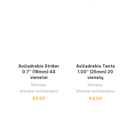
Avižadrebis Striker
Avižadrebis Tanta
0.7″ (18mm) 44
1.00″ (25mm) 20
vienetai
vienetų
Masalai
,
Masalai
,
Masalai avižadrebiui
Masalai avižadrebiui
€
3,60
€
4,00