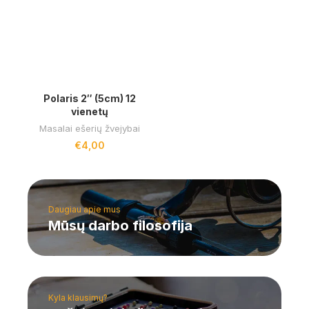
Polaris 2″ (5cm) 12
vienetų
Masalai ešerių žvejybai
€
4,00
Daugiau apie mus
Mūsų darbo filosofija
Kyla klausimų?